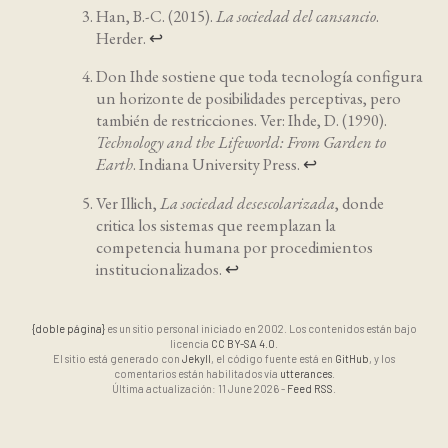
Han, B.-C. (2015).
La sociedad del cansancio
.
Herder.
↩
Don Ihde sostiene que toda tecnología configura
un horizonte de posibilidades perceptivas, pero
también de restricciones. Ver: Ihde, D. (1990).
Technology and the Lifeworld: From Garden to
Earth
. Indiana University Press.
↩
Ver Illich,
La sociedad desescolarizada
, donde
critica los sistemas que reemplazan la
competencia humana por procedimientos
institucionalizados.
↩
{doble página}
es un sitio personal iniciado en 2002. Los contenidos están bajo
licencia
CC BY-SA 4.0
.
El sitio está generado con
Jekyll
, el código fuente está en
GitHub
, y los
comentarios están habilitados vía
utterances
.
Última actualización: 11 June 2026 -
Feed RSS
.