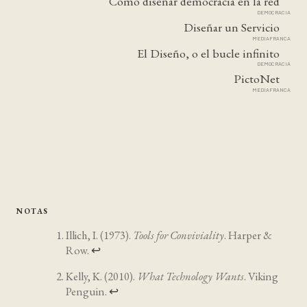
Cómo diseñar democracia en la red
DEMOCRACIA
Diseñar un Servicio
MEDIAFRANCA
El Diseño, o el bucle infinito
DEMOCRACIA
PictoNet
MEDIAFRANCA
NOTAS
Illich, I. (1973).
Tools for Conviviality
. Harper &
Row.
↩
Kelly, K. (2010).
What Technology Wants
. Viking
Penguin.
↩