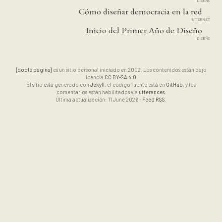
DISEÑO
Cómo diseñar democracia en la red
INTERNET
Inicio del Primer Año de Diseño
DISEÑO
{doble página}
es un sitio personal iniciado en 2002. Los contenidos están bajo
licencia
CC BY-SA 4.0
.
El sitio está generado con
Jekyll
, el código fuente está en
GitHub
, y los
comentarios están habilitados vía
utterances
.
Última actualización: 11 June 2026 -
Feed RSS
.